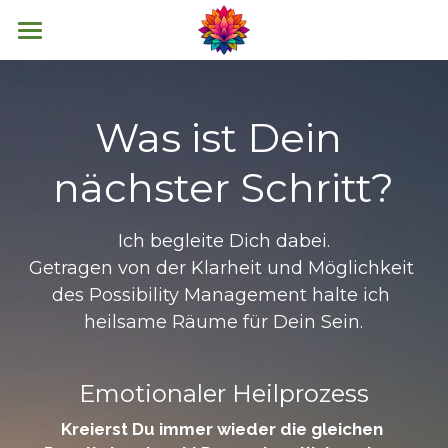
HOME
TRAINING
Was ist Dein 
COACHING
RAGECLUB
nächster Schritt?
MANN SEIN
TEAM
Ich begleite Dich dabei.
WORKTALKS
ÜBER MICH
Getragen von der Klarheit und Möglichkeit 
des Possibility Management halte ich 
Deutsch
heilsame Räume für Dein Sein.
Deutsch
Emotionaler Heilprozess
English
Kreierst Du immer wieder die gleichen 