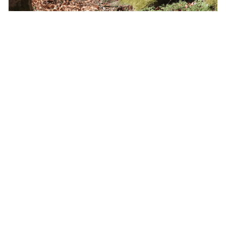
+41787097859
benjamin(at)pollitt.ch
Impressum Copyleft Datenschutzerklärung