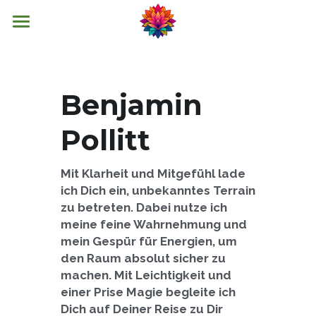
HOME
TRAINING
Benjamin 
COACHING
RAGECLUB
Pollitt
MANN SEIN
TEAM
Mit Klarheit und Mitgefühl lade 
WORKTALKS
ÜBER MICH
ich Dich ein, unbekanntes Terrain 
zu betreten. Dabei nutze ich 
Deutsch
meine feine Wahrnehmung und 
mein Gespür für Energien, um 
Deutsch
den Raum absolut sicher zu 
machen. Mit Leichtigkeit und 
English
einer Prise Magie begleite ich 
Dich auf Deiner Reise zu Dir 